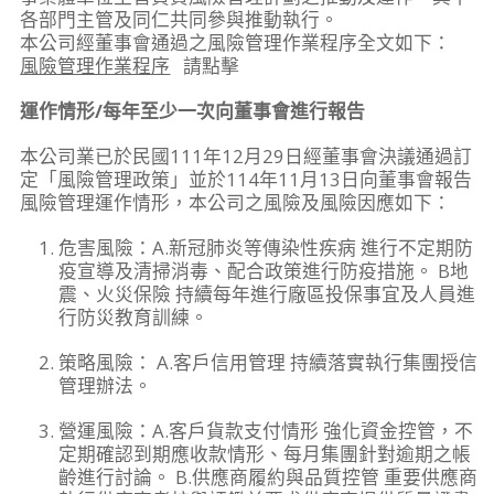
各部門主管及同仁共同參與推動執行。
本公司經董事會通過之風險管理作業程序全文如下：
風險管理作業程序
請點擊
運作情形/每年至少一次向董事會進行報告
本公司業已於民國111年12月29日經董事會決議通過訂
定「風險管理政策」並於114年11月13日向董事會報告
風險管理運作情形，本公司之風險及風險因應如下：
危害風險：A.新冠肺炎等傳染性疾病 進行不定期防
疫宣導及清掃消毒、配合政策進行防疫措施。 B地
震、火災保險 持續每年進行廠區投保事宜及人員進
行防災教育訓練。
策略風險： A.客戶信用管理 持續落實執行集團授信
管理辦法。
營運風險：A.客戶貨款支付情形 強化資金控管，不
定期確認到期應收款情形、每月集團針對逾期之帳
齡進行討論。 B.供應商履約與品質控管 重要供應商