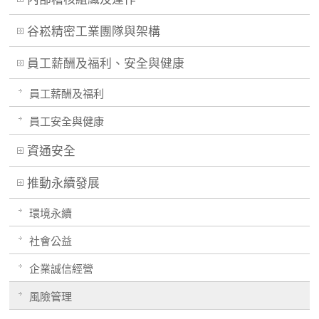
谷崧精密工業團隊與架構
員工薪酬及福利、安全與健康
員工薪酬及福利
員工安全與健康
資通安全
推動永續發展
環境永續
社會公益
企業誠信經營
風險管理