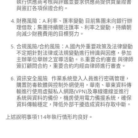
執行供應商考核與評鑑並要求供應商提供質量證書
與簽訂各項保證合約。
財務風險：A.利率、匯率變動 目前集團未向銀行辦
理借款；集團持續關注匯率、利率之變動，持續朝
向減少財務費用的目標努力。
合規風險/合約風險：A.國內外重要政策及法律變動
不定期針對法律或法規變動進行辨識與因應，參加
主辦單位舉辦之宣導活動。 B.重要合約審查 與律師
簽訂顧問合約，重要合約均經由律師進行審查。
資訊安全風險 作業系統登入人員進行密碼管理，
購置防毒軟體與控制外網使用，華南、華東資料傳
輸進行使用虛擬私人網路(VPN)及專線連線並進行
系統與資料的備份，機房使用電力備援系統，確保
資料傳輸穩定，降低外部干擾造成資料存取中斷。
上述說明事項114年執行情形均良好。